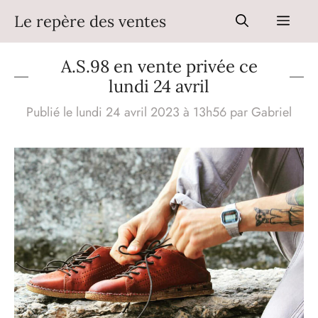
Aller
Le repère des ventes
Men
au
contenu
A.S.98 en vente privée ce
lundi 24 avril
Publié le lundi 24 avril 2023 à 13h56
par
Gabriel