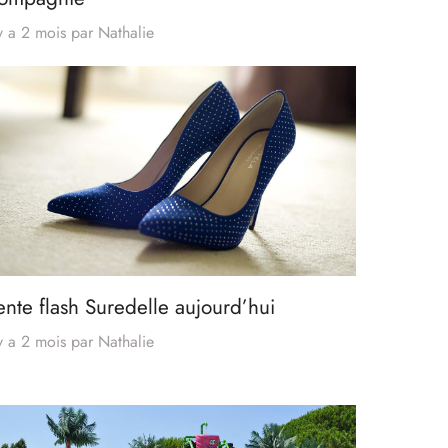
 y a 2 mois
par
Nathalie
ente flash Suredelle aujourd’hui
 y a 2 mois
par
Nathalie