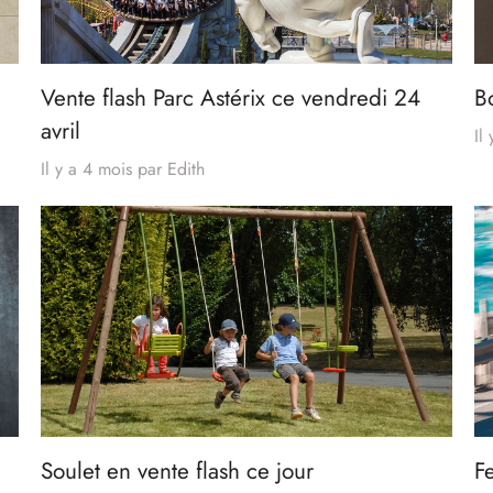
Vente flash Parc Astérix ce vendredi 24
B
avril
Il
Il y a 4 mois
par
Edith
Soulet en vente flash ce jour
F