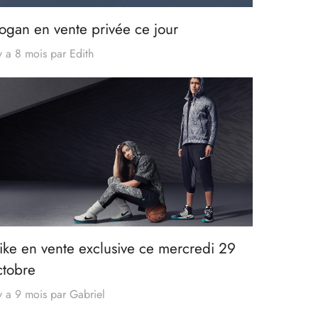
ogan en vente privée ce jour
 y a 8 mois
par
Edith
ike en vente exclusive ce mercredi 29
ctobre
 y a 9 mois
par
Gabriel