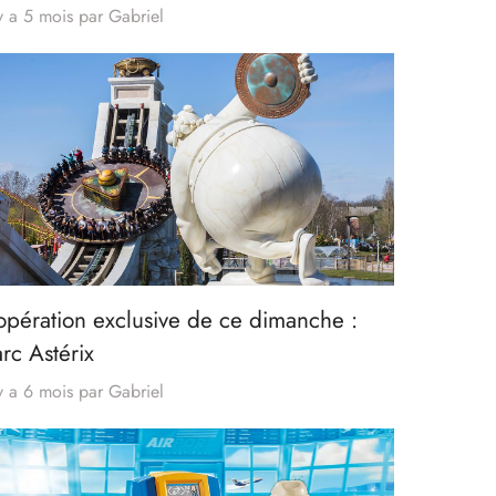
 y a 5 mois
par
Gabriel
’opération exclusive de ce dimanche :
rc Astérix
 y a 6 mois
par
Gabriel