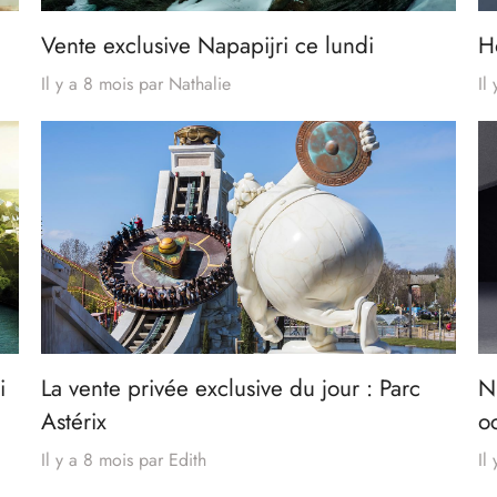
Vente exclusive Napapijri ce lundi
H
Il y a 8 mois
par
Nathalie
Il
i
La vente privée exclusive du jour : Parc
N
Astérix
o
Il y a 8 mois
par
Edith
Il