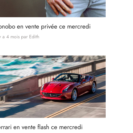
onobo en vente privée ce mercredi
 y a 4 mois
par
Edith
errari en vente flash ce mercredi