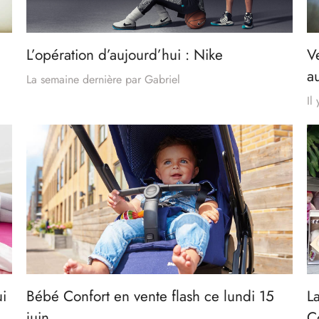
L’opération d’aujourd’hui : Nike
V
a
La semaine dernière
par
Gabriel
Il
ui
Bébé Confort en vente flash ce lundi 15
L
juin
C