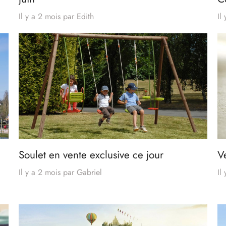
Il y a 2 mois
par
Edith
Il
Soulet en vente exclusive ce jour
V
Il y a 2 mois
par
Gabriel
Il