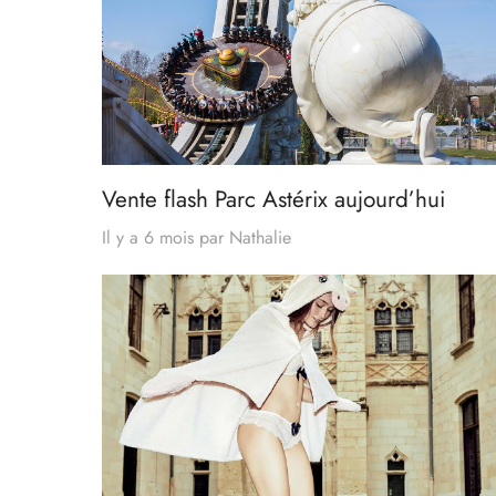
Vente flash Parc Astérix aujourd’hui
Il y a 6 mois
par
Nathalie