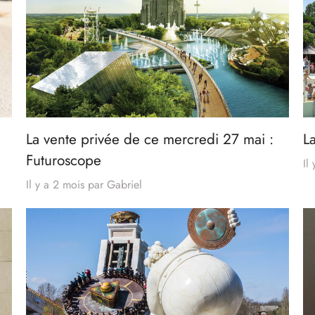
La vente privée de ce mercredi 27 mai :
L
Futuroscope
Il
Il y a 2 mois
par
Gabriel