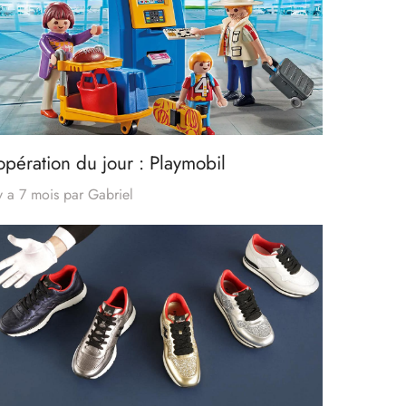
opération du jour : Playmobil
 y a 7 mois
par
Gabriel