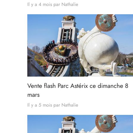
Il y a 4 mois
par
Nathalie
Vente flash Parc Astérix ce dimanche 8
mars
Il y a 5 mois
par
Nathalie