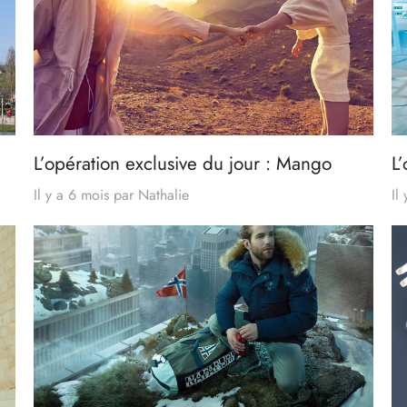
L’opération exclusive du jour : Mango
L’
Il y a 6 mois
par
Nathalie
Il