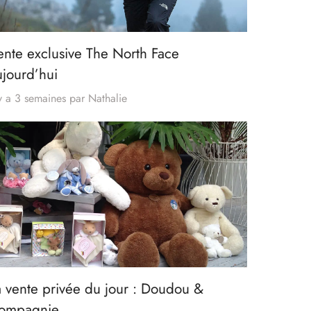
ente exclusive The North Face
ujourd’hui
 y a 3 semaines
par
Nathalie
a vente privée du jour : Doudou &
ompagnie