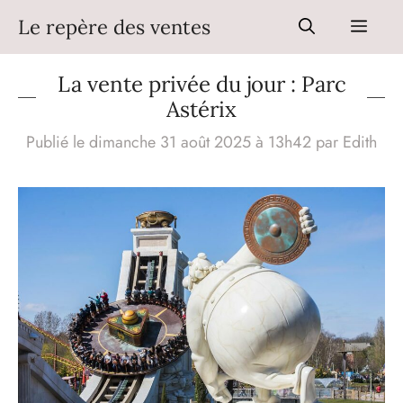
Aller
Le repère des ventes
Men
au
contenu
La vente privée du jour : Parc
Astérix
Publié le dimanche 31 août 2025 à 13h42
par
Edith