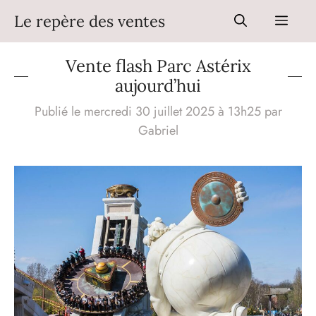
Aller
Le repère des ventes
Men
au
contenu
Vente flash Parc Astérix
aujourd’hui
Publié le mercredi 30 juillet 2025 à 13h25
par
Gabriel