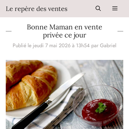
Aller
Le repère des ventes
Men
au
contenu
Bonne Maman en vente
privée ce jour
Publié le jeudi 7 mai 2026 à 13h54
par
Gabriel