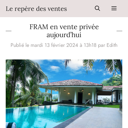
Aller
Le repère des ventes
Men
au
contenu
FRAM en vente privée
aujourd’hui
Publié le mardi 13 février 2024 à 13h18
par
Edith