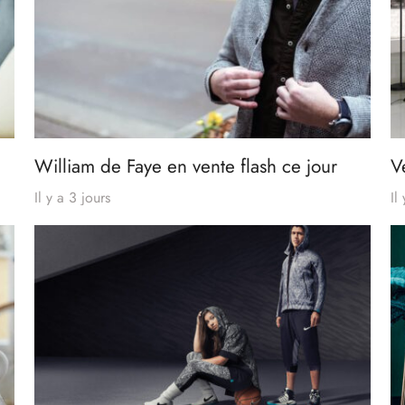
William de Faye en vente flash ce jour
V
Il y a 3 jours
Il