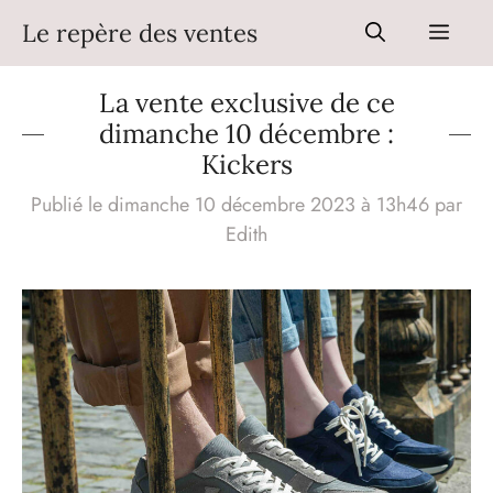
Aller
Le repère des ventes
Men
au
contenu
La vente exclusive de ce
dimanche 10 décembre :
Kickers
Publié le dimanche 10 décembre 2023 à 13h46
par
Edith