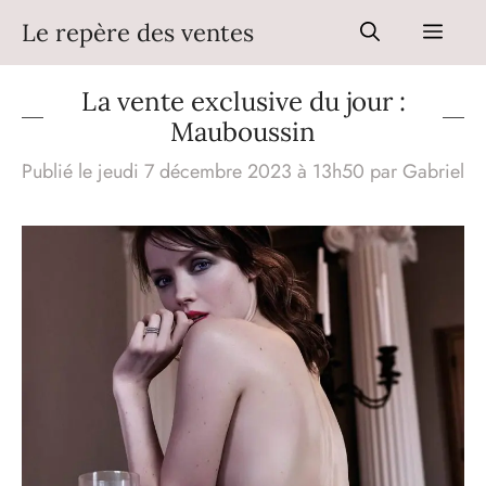
Aller
Le repère des ventes
Men
au
contenu
La vente exclusive du jour :
Mauboussin
Publié le jeudi 7 décembre 2023 à 13h50
par
Gabriel