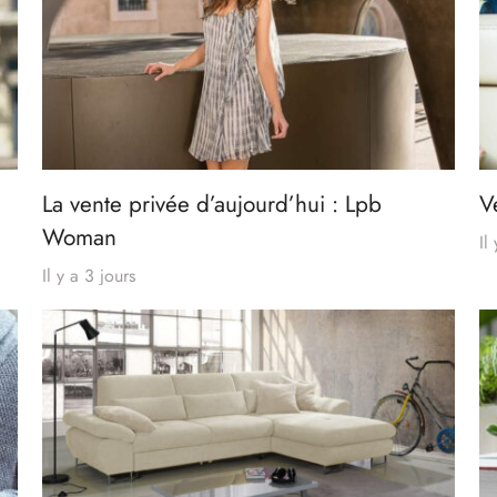
La vente privée d’aujourd’hui : Lpb
V
Woman
Il
Il y a 3 jours