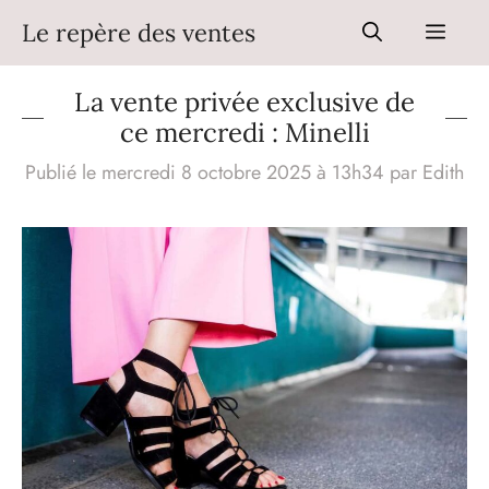
Aller
Le repère des ventes
Men
au
contenu
La vente privée exclusive de
ce mercredi : Minelli
Publié le mercredi 8 octobre 2025 à 13h34
par
Edith