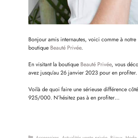
Bonjour amis internautes, voici comme à notre h
boutique
Beauté Privée
.
En visitant la boutique
Beauté Privée
, vous déco
avez jusqu’au 26 janvier 2023 pour en profiter.
Voilà de quoi faire une sérieuse différence côté
925/000. N’hésitez pas à en profiter…
Catégories
Accessoires
,
Actualités vente privée
,
Bijoux
,
Mode