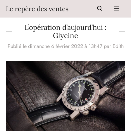
Aller
Le repère des ventes
Men
au
contenu
L’opération d’aujourd’hui :
Glycine
Publié le dimanche 6 février 2022 à 13h47
par
Edith