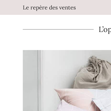
Aller
Le repère des ventes
au
contenu
L’o