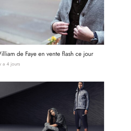
illiam de Faye en vente flash ce jour
 y a 4 jours