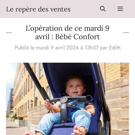
Aller
Le repère des ventes
Men
au
contenu
L’opération de ce mardi 9
avril : Bébé Confort
Publié le mardi 9 avril 2024 à 13h57
par
Edith