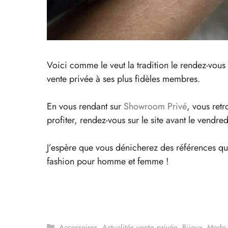
Voici comme le veut la tradition le rendez-vous
vente privée à ses plus fidèles membres.
En vous rendant sur
Showroom Privé
, vous ret
profiter, rendez-vous sur le site avant le vend
J’espère que vous dénicherez des références qui
fashion pour homme et femme !
Catégories
Accessoires
,
Actualités vente privée
,
Bijoux
,
Mode