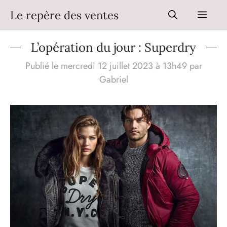
Aller
Le repère des ventes
Men
au
contenu
L’opération du jour : Superdry
Publié le mercredi 12 juillet 2023 à 13h49
par
Gabriel