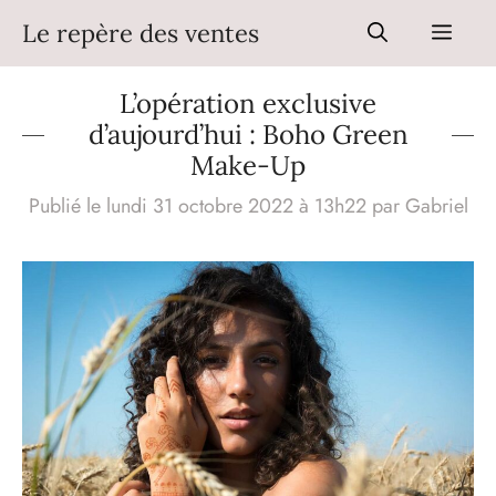
Aller
Le repère des ventes
Men
au
contenu
L’opération exclusive
d’aujourd’hui : Boho Green
Make-Up
Publié le lundi 31 octobre 2022 à 13h22
par
Gabriel