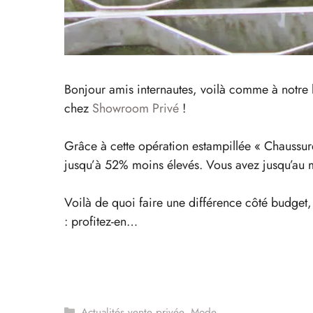
Bonjour amis internautes, voilà comme à notre h
chez
Showroom Privé
!
Grâce à cette opération estampillée « Chaussur
jusqu’à 52% moins élevés. Vous avez jusqu’au 
Voilà de quoi faire une différence côté budget, v
: profitez-en…
Catégories
Actualités vente privée
,
Mode