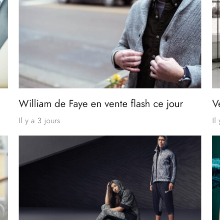
William de Faye en vente flash ce jour
V
Il y a 3 jours
Il