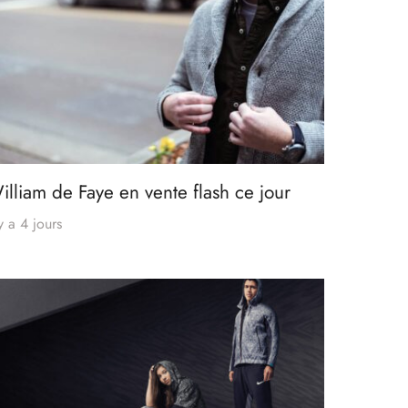
illiam de Faye en vente flash ce jour
 y a 4 jours