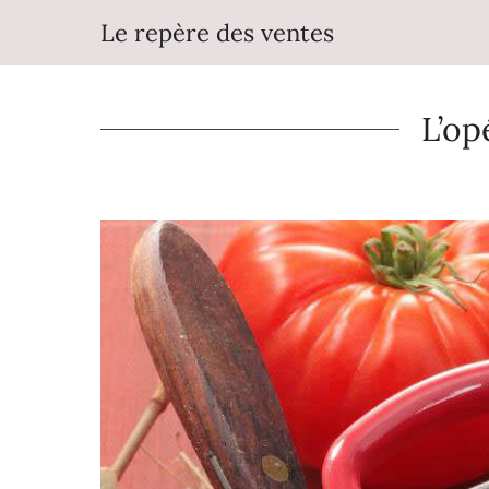
Aller
Le repère des ventes
au
contenu
L’op