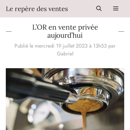
Aller
Le repère des ventes
Men
au
contenu
L’OR en vente privée
aujourd’hui
Publié le mercredi 19 juillet 2023 à 13h53
par
Gabriel