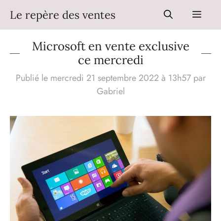
Aller
Le repère des ventes
Men
au
contenu
Microsoft en vente exclusive
ce mercredi
Publié le mercredi 21 septembre 2022 à 13h57
par
Gabriel