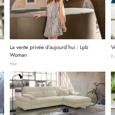
La vente privée d’aujourd’hui : Lpb
V
Woman
Il
Hier