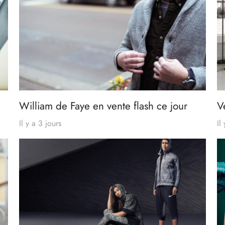
William de Faye en vente flash ce jour
V
Il y a 3 jours
Il