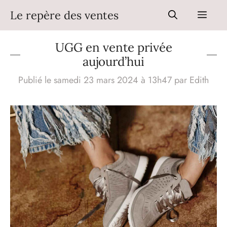
Aller
Le repère des ventes
Men
au
contenu
UGG en vente privée
aujourd’hui
Publié le samedi 23 mars 2024 à 13h47
par
Edith