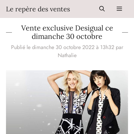
Aller
Le repère des ventes
Men
au
contenu
Vente exclusive Desigual ce
dimanche 30 octobre
Publié le dimanche 30 octobre 2022 à 13h32
par
Nathalie