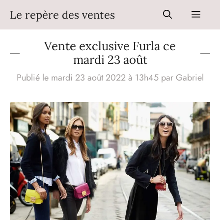
Aller
Le repère des ventes
Men
au
contenu
Vente exclusive Furla ce
mardi 23 août
Publié le mardi 23 août 2022 à 13h45
par
Gabriel