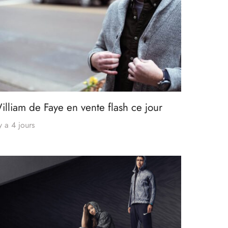
illiam de Faye en vente flash ce jour
 y a 4 jours