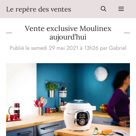
Aller
Le repère des ventes
Men
au
contenu
Vente exclusive Moulinex
aujourd’hui
Publié le samedi 29 mai 2021 à 13h26
par
Gabriel