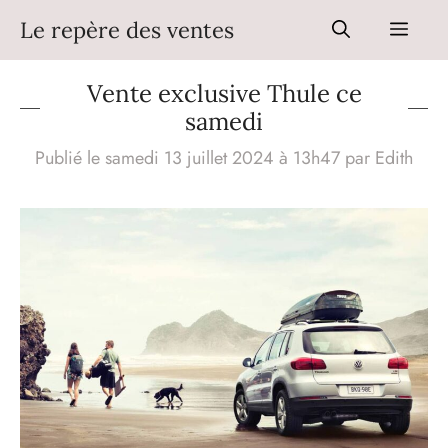
Aller
Le repère des ventes
Men
au
contenu
Vente exclusive Thule ce
samedi
Publié le samedi 13 juillet 2024 à 13h47
par
Edith