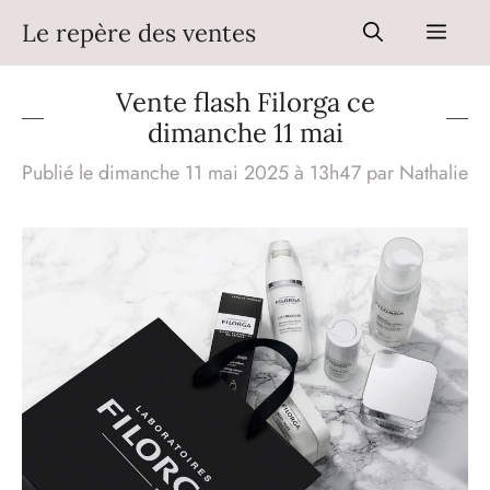
Aller
Le repère des ventes
Men
au
contenu
Vente flash Filorga ce
dimanche 11 mai
Publié le dimanche 11 mai 2025 à 13h47
par
Nathalie