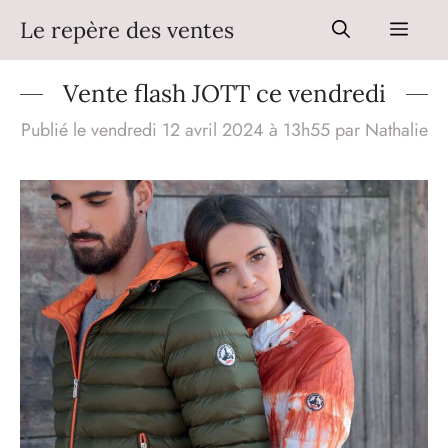
Aller
Le repère des ventes
Men
au
contenu
Vente flash JOTT ce vendredi
Publié le vendredi 12 avril 2024 à 13h55
par
Nathalie