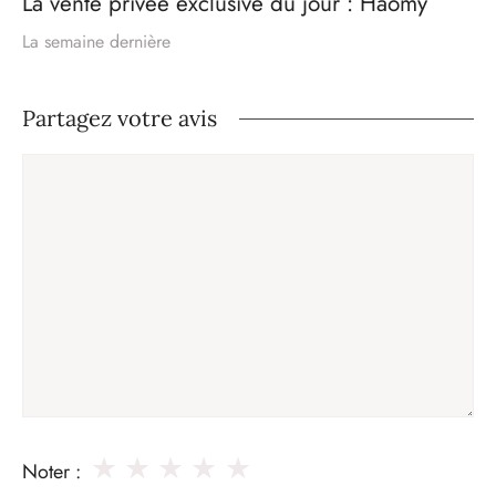
La vente privée exclusive du jour : Haomy
La semaine dernière
Partagez votre avis
Commentaire
★
★
★
★
★
Noter :