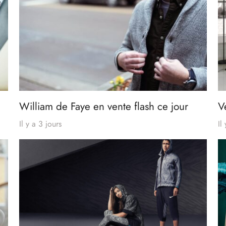
William de Faye en vente flash ce jour
V
Il y a 3 jours
Il