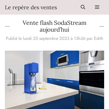
Aller
Le repère des ventes
Men
au
contenu
Vente flash SodaStream
aujourd’hui
Publié le lundi 25 septembre 2023 à 13h36
par
Edith