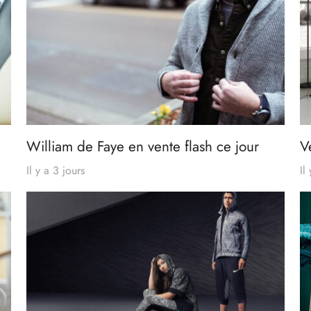
William de Faye en vente flash ce jour
V
Il y a 3 jours
Il