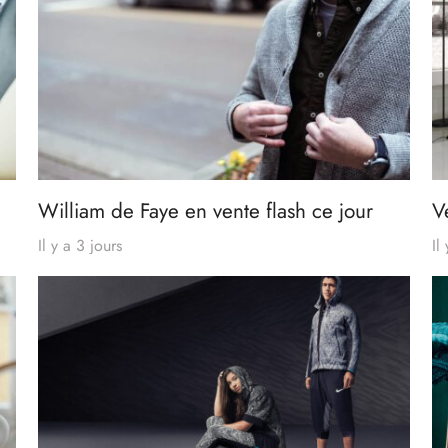
William de Faye en vente flash ce jour
V
Il y a 3 jours
Il