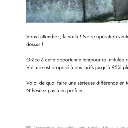
Vous l’attendiez, la voilà ! Notre opération ve
dessus !
Grâce à cette opportunité temporaire intitulée
Voltaire est proposé à des tarifs jusqu’à 95% pl
Voici de quoi faire une sérieuse différence en t
N’hésitez pas à en profiter.
Catégories
Accessoires
,
Actualités vente privée
,
Bijoux
,
Linger