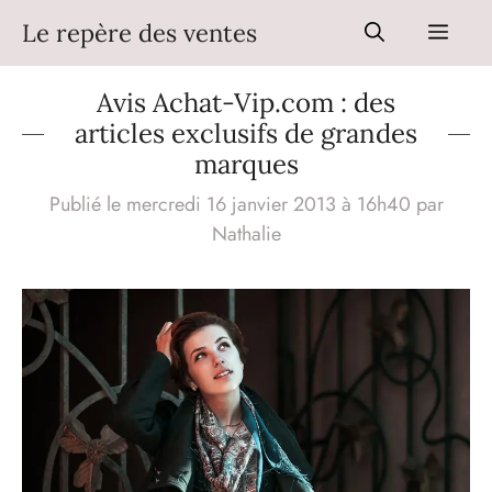
Aller
Le repère des ventes
Men
au
contenu
Avis Achat-Vip.com : des
articles exclusifs de grandes
marques
Publié le mercredi 16 janvier 2013 à 16h40
par
Nathalie