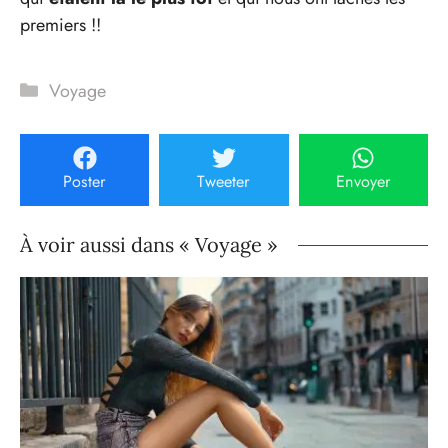
premiers !!
Catégories
Voyage
Poster
Tweeter
Envoyer
À voir aussi dans « Voyage »