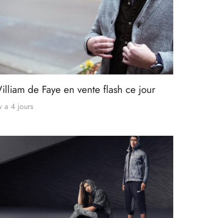
illiam de Faye en vente flash ce jour
 y a 4 jours