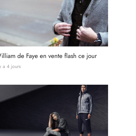
illiam de Faye en vente flash ce jour
 y a 4 jours