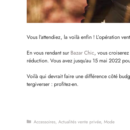
Vous l’attendiez, la voilà enfin ! L’opération v
En vous rendant sur
Bazar Chic
, vous croiserez
réduction. Vous avez jusqu’au 15 mai 2022 pour
Voilà qui devrait faire une différence côté budge
tergiverser : profitez-en.
Catégories
Accessoires
,
Actualités vente privée
,
Mode