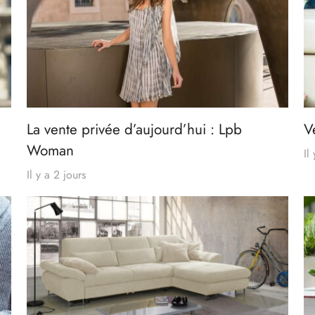
La vente privée d’aujourd’hui : Lpb
V
Woman
Il
Il y a 2 jours