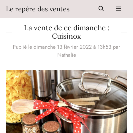
Aller
Le repère des ventes
Men
au
contenu
La vente de ce dimanche :
Cuisinox
Publié le dimanche 13 février 2022 à 13h53
par
Nathalie