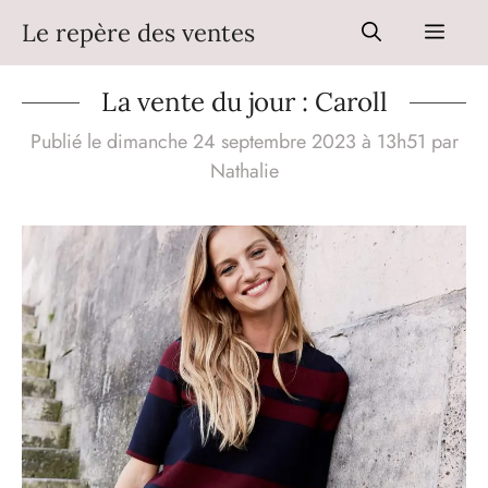
Aller
Le repère des ventes
Men
au
contenu
La vente du jour : Caroll
Publié le dimanche 24 septembre 2023 à 13h51
par
Nathalie