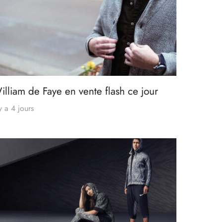
illiam de Faye en vente flash ce jour
 y a 4 jours