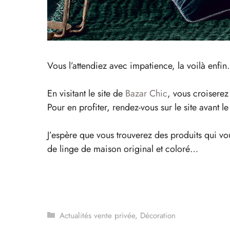
Vous l’attendiez avec impatience, la voilà enfi
En visitant le site de
Bazar Chic
, vous croisere
Pour en profiter, rendez-vous sur le site avant l
J’espère que vous trouverez des produits qui vo
de linge de maison original et coloré…
Catégories
Actualités vente privée
,
Décoration