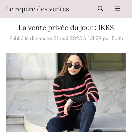
Aller
Le repère des ventes
Men
au
contenu
La vente privée du jour : IKKS
Publié le dimanche 21 mai 2023 à 13h29
par
Edith