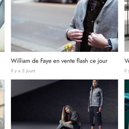
William de Faye en vente flash ce jour
V
Il y a 3 jours
Il