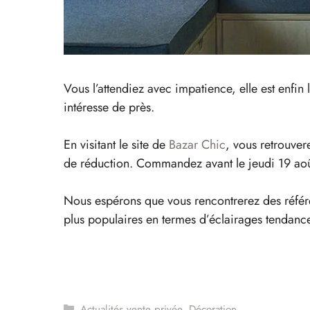
Vous l’attendiez avec impatience, elle est enfin
intéresse de près.
En visitant le site de
Bazar Chic
, vous retrouver
de réduction. Commandez avant le jeudi 19 août
Nous espérons que vous rencontrerez des référe
plus populaires en termes d’éclairages tendance 
Catégories
Actualités vente privée
,
Décoration