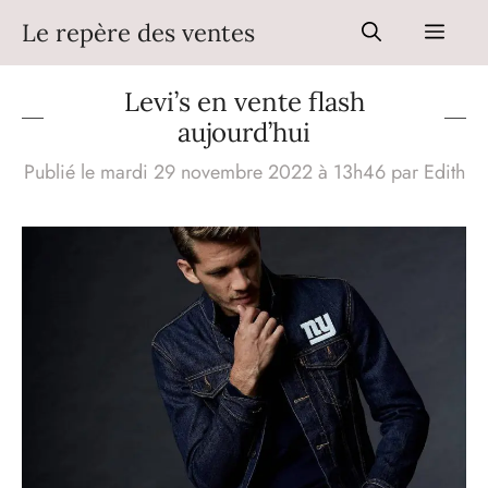
Aller
Le repère des ventes
Men
au
contenu
Levi’s en vente flash
aujourd’hui
Publié le mardi 29 novembre 2022 à 13h46
par
Edith