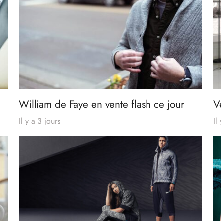
William de Faye en vente flash ce jour
V
Il y a 3 jours
Il