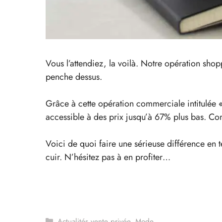
Vous l’attendiez, la voilà. Notre opération sho
penche dessus.
Grâce à cette opération commerciale intitulée
accessible à des prix jusqu’à 67% plus bas. Com
Voici de quoi faire une sérieuse différence en 
cuir. N’hésitez pas à en profiter…
Catégories
Actualités vente privée
,
Mode