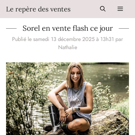
Aller
Le repère des ventes
Men
au
contenu
Sorel en vente flash ce jour
Publié le samedi 13 décembre 2025 à 13h31
par
Nathalie